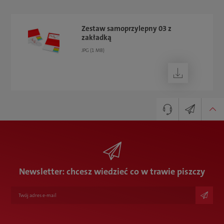
Zestaw samoprzylepny 03 z
zakładką
JPG (1 MB)
Pobierz
Senior Key Account Manager
Newsletter
Frederik Zecheus
+49 7835 782-352
frederik.zecheus@karlknauer.de
Newsletter: chcesz wiedzieć co w trawie piszczy