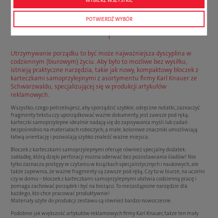
POTWIERDŹ WYBÓR
Utrzymywanie porządku to być może najważniejsza dyscyplina w
codziennym (biurowym) życiu. Aby było to możliwe bez wysiłku,
istnieją praktyczne narzędzia, takie jak nowy, kompaktowy bloczek z
karteczkami samoprzylepnymi z asortymentu firmy Karl Knauer ze
Schwarzwaldu, specjalizującej się w produkcji artykułów
reklamowych.
Wszystko, czego potrzebujesz, aby sporządzić szybkie, odręczne notatki, zaznaczyć
fragmenty tekstu czy uporządkować ważne dokumenty, jest zawsze pod ręką:
karteczki samoprzylepne idealnie nadają się do zapisywania myśli lub zadań
bezpośrednio na materiałach roboczych, a małe, kolorowe znaczniki umożliwiają
łatwą orientację i pozwalają szybko znaleźć ważne miejsca.
Bloczek z karteczkami samoprzylepnymi oferuje również specjalny dodatek:
zakładkę, którą dzięki perforacji można oderwać bez pozostawiania śladów! Nie
tylko zaznacza postępy w czytaniu w książkach specjalistycznych i naukowych, ale
także zapewnia, że ważne fragmenty są zawsze pod ręką. Czy to w biurze, na uczelni
czy w domu – bloczek z karteczkami samoprzylepnymi ułatwia codzienną pracę i
pomaga zachować porządek i być na bieżąco. To niezastąpione narzędzie dla
każdego, kto chce pracować produktywnie!
Materiały użyte do produkcji zestawu są również bardzo nowoczesne.
Podobnie jak większość artykułów reklamowych firmy Karl Knauer, także ten mały