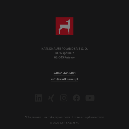
KARL KNAUER POLAND SP. Z O. O.
ul. Wspólna 7
62-045 Pniewy
+48 61 4455400
info@karlknauer.pl
LinkedIn
Xing
Instagram
Facebook
Youtube
Nota prawna
Polityka prywatności
Ustawienia plików cookie
© 2026 Karl Knauer KG