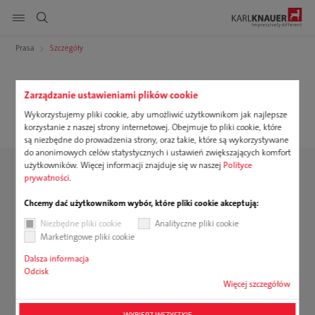
Pokaż nawigację strony
Prasa
Szczegóły
DE
EN
PL
Produkty
Szukaj
Zarządzanie ustawieniami plików cookie
12.11.2024
Inteligentne akcenty
Wykorzystujemy pliki cookie, aby umożliwić użytkownikom jak najlepsze
Usługi
korzystanie z naszej strony internetowej. Obejmuje to pliki cookie, które
są niezbędne do prowadzenia strony, oraz takie, które są wykorzystywane
Zrównoważony rozwój
do anonimowych celów statystycznych i ustawień zwiększających komfort
użytkowników. Więcej informacji znajduje się w naszej
Polityce
prywatności
.
Kariera
Chcemy dać użytkownikom wybór, które pliki cookie akceptują:
Firma
Niezbędne pliki cookie
Analityczne pliki cookie
Marketingowe pliki cookie
Do pobrania
Dalsza informacja
Odcisk
Więcej szczegółów
WYBIERZ WSZYSTKIE