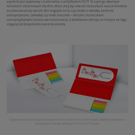
asystent jest wykonany z materiałów z certyfikatem FSC®. To czyni go idealnym
nośnikiem reklamowym dla firm, które chcą być obecne na biurkach swoich klientów
w zrównoważony sposób. Bez względu na to, czy chodzi o okładkę, karteczki
samoprzylepne, zakładkę czy małe znaczniki – bloczek z karteczkami
samoprzylepnymi można spersonalizować, a dodatkowo oferuje on miejsce na logo,
slogany lub bezpośredni zwrot do klienta.
wi z
Organizowanie, oznaczanie, przypominanie: dziecinnie proste dzięki nowemu bloczkowi z
Org
karteczkami samoprzylepnymi firmy Karl Knauer