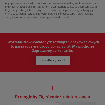
Aby opracować naprawdę zrównoważone rozwiązania, należy zredukować wszystko,
co nie jest bezwzględnie konieczne: energię, materiały, substancje pomocnicze, jak
kleje, farby i lakiery, a także trasy transportowe czy niepotrzebne cykle korygujące.
Wymaga to jednak rozrzutnego wykorzystania jednego zasobu – know-how. Na
szczęście w firmie Karl Knauer mamy go pod dostatkiem!
Tworzenie zrównoważonych rozwiązań opakowaniowych
to nasza codzienność od ponad 80 lat. Masz ochotę?
Zapraszamy do kontaktu.
Skontaktuj się z nami!
To mogłoby Cię również zainteresować