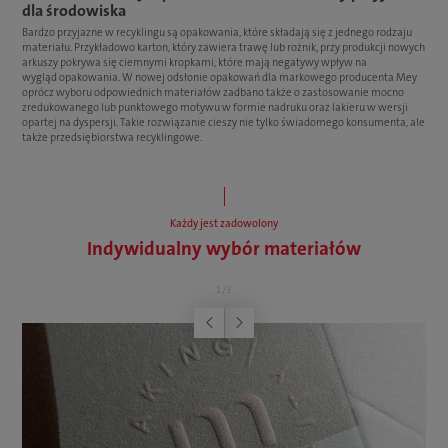
dla środowiska
Bardzo przyjazne w recyklingu są opakowania, które składają się z jednego rodzaju
materiału. Przykładowo karton, który zawiera trawę lub rożnik, przy produkcji nowych
arkuszy pokrywa się ciemnymi kropkami, które mają negatywy wpływ na
wygląd opakowania. W nowej odsłonie opakowań dla markowego producenta Mey
oprócz wyboru odpowiednich materiałów zadbano także o zastosowanie mocno
zredukowanego lub punktowego motywu w formie nadruku oraz lakieru w wersji
opartej na dyspersji. Takie rozwiązanie cieszy nie tylko świadomego konsumenta, ale
także przedsiębiorstwa recyklingowe.
Każdy jest zadowolony
Indywidualny wybór materiałów
1
/
3
Poprzednia
Następna