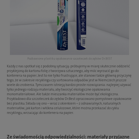
Pozbawione plastiku opakowanie szczoteczek do zębów Dr.BEST
Każdy z nas spotkał się z podobną sytuacją: próbujemy w miarę skutecznie oddzielić
przyklejoną do kartonu folię z tworzywa sztucznego, aby móc wyrzucić go do
kontenera na papier. Jest to nie tylko frustrujące, ale stanowi także główną przyczynę
tego, że w zakresie recyklingu czy sortowania odpadów jest w Niemczech jeszcze
wiele do zrobienia. Tymczasem istnieją bardzo proste rozwiązania: najlepiej używać
tylko jednego rodzaju materiału, aby tworzyć ekologiczne opakowania
monomateriałowe. Ale także mieszanka materiałów może być ekologiczna.
Przykładowo dla szczoteczek do zębów Dr.Best opracowano pomysłowe opakowanie
bez plastiku. Składa się ono – wraz z okienkiem – z odnawialnych, naturalnych
materiałów, jak karton i włókna celulozowe, które można przekazać do cyklu
recyklingu, wrzucając do kontenera na papier.
Ze świadomością odpowiedzialności: materiały przyjazne