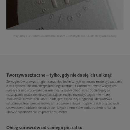
Przyjazny dla środowiska materiał ze zredukowanym nadrukiem motywu dla Mey
Tworzywa sztuczne – tylko, gdy nie da się ich uniknąć
Ze względów prawych, higienicznych lub technicznych konieczne może być zadbanie
o to, aby towar nie miał bezpośredniego kontaktu z kartonem. Przede wszystkim
należy sprawdzić, czy jako barierę można zastosować lakier. Dopiero gdy to
rozwiązanie okaże się niewystarczające, można rozważyć użycie – w miarę
możliwości niewielkich ilości – nadającej się do recyklingu folii lub tworzywa
sztucznego. Inteligentne rozwiązania opakowaniowe mogą w takich przypadkach
spowodować oddzielenie od siebie różnych elementów podczas otwierania lub
ułatwić posortowanie ich przez konsumenta.
Obieg surowców od samego początku