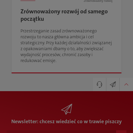
Zrównoważony rozwój
Zrównoważony rozwój od samego
początku
Przestrzeganie zasad zrównoważonego
rozwoju to nasza główna ambicja i cel
strategiczny. Przy każdej działalności związanej
z opakowaniami dbamy o to, aby zwiększać
wydajność procesów, chronić zasoby i
redukować emisje.
Dyrektor sprzedaży i marketingu
Newsletter
Marcin Jakuboszczak
+48 61 4455-510
marcin.jakuboszczak@karlknauer.pl
Newsletter: chcesz wiedzieć co w trawie piszczy