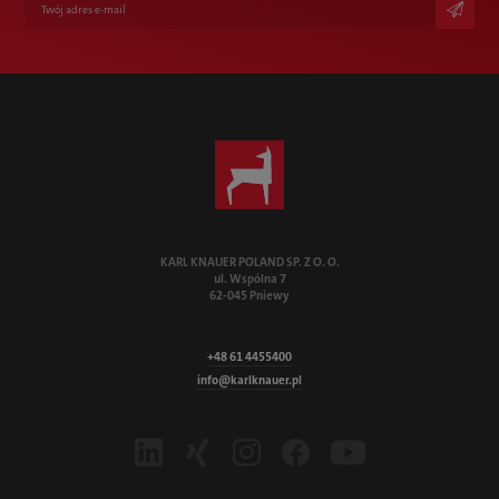
KARL KNAUER POLAND SP. Z O. O.
ul. Wspólna 7
62-045 Pniewy
+48 61 4455400
info@karlknauer.pl
LinkedIn
Xing
Instagram
Facebook
Youtube