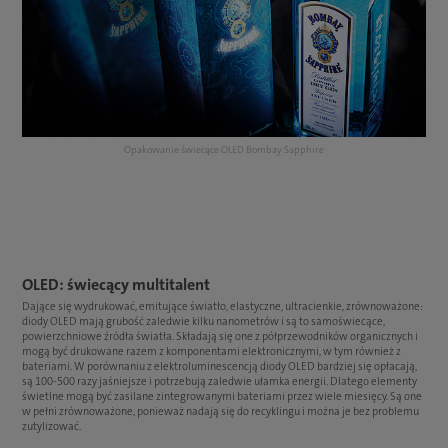
Opakowanie świecące OLED Bombay Sapphire
OLED: świecący multitalent
Dające się wydrukować, emitujące światło, elastyczne, ultracienkie, zrównoważone:
diody OLED mają grubość zaledwie kilku nanometrów i są to samoświecące,
powierzchniowe źródła światła. Składają się one z półprzewodników organicznych i
mogą być drukowane razem z komponentami elektronicznymi, w tym również z
bateriami. W porównaniu z elektroluminescencją diody OLED bardziej się opłacają,
są 100-500 razy jaśniejsze i potrzebują zaledwie ułamka energii. Dlatego elementy
świetlne mogą być zasilane zintegrowanymi bateriami przez wiele miesięcy. Są one
w pełni zrównoważone, ponieważ nadają się do recyklingu i można je bez problemu
zutylizować.