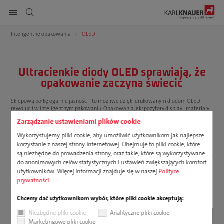
Pokaż nawigację strony
Inteligentne opakowania
OLED
DE
EN
PL
Produkty
Szukaj
Ultracienkie diody OLED sprawiają, że
opakowanie zaczyna świecić
Usługi
Sklepową półkę ogarnie jasność – to możliwe dzięki drukowanym diodom OLED –
Zrównoważony rozwój
rewolucji w inteligentnym pakowaniu. Opakowania, ekspozytory display i materiały
POS można teraz w prosty i atrakcyjny cenowo sposób opatrzyć obrazkami, logo i
Zarządzanie ustawieniami plików cookie
tekstami, a w przyszłości nawet animacjami. Drukowane, elastyczne i organiczne
diody świetlne są ultracienkie, samoświecące i składają się z półprzewodników
Kariera
Wykorzystujemy pliki cookie, aby umożliwić użytkownikom jak najlepsze
organicznych. Diody OLED świecą niezasilane energią przez wiele tygodni dzięki
korzystanie z naszej strony internetowej. Obejmuje to pliki cookie, które
zintegrowanym, np. drukowanym bateriom lub elementom fotowoltaicznym.
są niezbędne do prowadzenia strony, oraz takie, które są wykorzystywane
Aktywacja efektu świetlnego może nastąpić bezdotykowo: klient zbliża się do regału,
Firma
a opakowanie zaczyna świecić.
do anonimowych celów statystycznych i ustawień zwiększających komfort
użytkowników. Więcej informacji znajduje się w naszej
Polityce
Do pobrania
prywatności
.
Chcemy dać użytkownikom wybór, które pliki cookie akceptują:
Niezbędne pliki cookie
Analityczne pliki cookie
Marketingowe pliki cookie