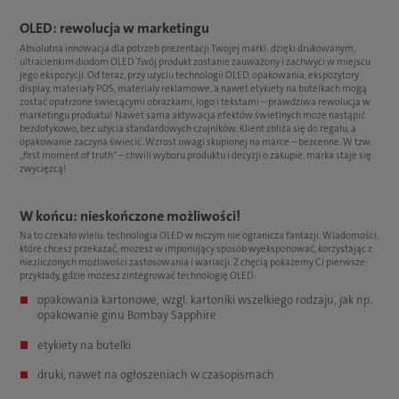
OLED: rewolucja w marketingu
Absolutna innowacja dla potrzeb prezentacji Twojej marki: dzięki drukowanym,
ultracienkim diodom OLED Twój produkt zostanie zauważony i zachwyci w miejscu
jego ekspozycji. Od teraz, przy użyciu technologii OLED, opakowania, ekspozytory
display, materiały POS, materiały reklamowe, a nawet etykiety na butelkach mogą
zostać opatrzone świecącymi obrazkami, logo i tekstami – prawdziwa rewolucja w
marketingu produktu! Nawet sama aktywacja efektów świetlnych może nastąpić
bezdotykowo, bez użycia standardowych czujników. Klient zbliża się do regału, a
opakowanie zaczyna świecić. Wzrost uwagi skupionej na marce – bezcenne. W tzw.
„first moment of truth” – chwili wyboru produktu i decyzji o zakupie, marka staje się
zwycięzcą!
W końcu: nieskończone możliwości!
Na to czekało wielu: technologia OLED w niczym nie ogranicza fantazji. Wiadomości,
które chcesz przekazać, możesz w imponujący sposób wyeksponować, korzystając z
niezliczonych możliwości zastosowania i wariacji. Z chęcią pokażemy Ci pierwsze
przykłady, gdzie możesz zintegrować technologię OLED:
opakowania kartonowe, wzgl. kartoniki wszelkiego rodzaju, jak np.
opakowanie ginu Bombay Sapphire
etykiety na butelki
druki, nawet na ogłoszeniach w czasopismach