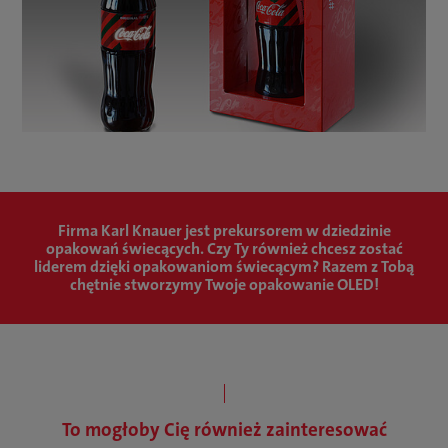
Firma Karl Knauer jest prekursorem w dziedzinie
opakowań świecących. Czy Ty również chcesz zostać
liderem dzięki opakowaniom świecącym? Razem z Tobą
chętnie stworzymy Twoje opakowanie OLED!
To mogłoby Cię również zainteresować