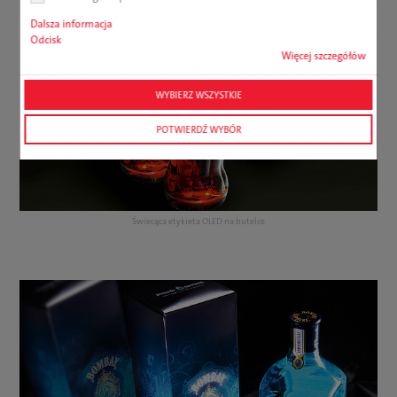
Dalsza informacja
Odcisk
Więcej szczegółów
WYBIERZ WSZYSTKIE
POTWIERDŹ WYBÓR
Świecąca etykieta OLED na butelce