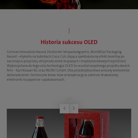
Historia sukcesu OLED
German Innovation Award, Deutscher Verpackungspreis, WorldStar Packaging
Award – etykieta na butelkach Coca-Coli, dająca spektakularny efekt świetlny po
naciśnięciu przycisku, otrzymała wiele krajowych i międzynarodowych wyróżnień.
Wykorzystana do tego celu technologia OLED to rezultat wspólnego projektu dwóch
firm – Karl Knauer KG oraz INURU GmbH. Oba przedsiębiorstwa wniosły wieloletnie
doświadczenie i techniczne know-how w kooperację w zakresie drukowanej
elektroniki na papierze i opakowaniach.
1
/
2
Poprzednia
Następna