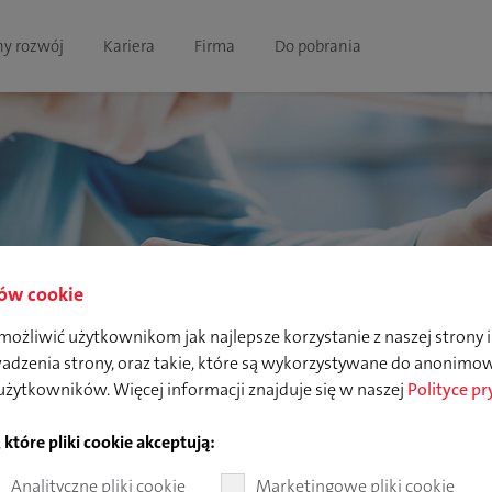
y rozwój
Kariera
Firma
Do pobrania
ków cookie
możliwić użytkownikom jak najlepsze korzystanie z naszej strony i
wadzenia strony, oraz takie, które są wykorzystywane do anonimow
żytkowników. Więcej informacji znajduje się w naszej
Polityce p
tóre pliki cookie akceptują:
Analityczne pliki cookie
Marketingowe pliki cookie