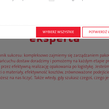
dzanie pakowaniem
WYBIERZ WSZYSTKIE
POTWIERDŹ
eksperta
nnik sukcesu: kompleksowo zajmiemy się zarządzaniem pakow
 łańcuchu dostaw doradzimy i pomożemy na każdym etapie p
przez efektywną realizację opakowania po logistykę. Jesteś
zi o materiały, efektywność kosztów, zrównoważone podejście
esz na nas liczyć. Także wtedy, gdy szukasz czegoś, czego jes