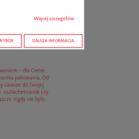
Więcej szczegółów
 przez
 WYBÓR
DALSZA INFORMACJA
aniem – dla Ciebie.
rocesu pakowania. Od
my zawsze do Twojej
, uszlachetnienie czy
zcze nigdy nie było.