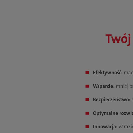
Twój 
Efektywność:
mądr
Wsparcie:
mniej p
Bezpieczeństwo:
s
Optymalne rozwi
Innowacja:
w razi