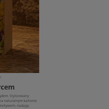
ję
ercem
ądem. Stylizowany
 na naturalnym kartonie
 z motywem, nadając