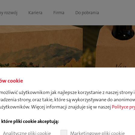
y rozwój
Kariera
Firma
Do pobrania
ków cookie
możliwić użytkownikom jak najlepsze korzystanie z naszej strony i
wadzenia strony, oraz takie, które są wykorzystywane do anonimow
żytkowników. Więcej informacji znajduje się w naszej
Polityce p
tóre pliki cookie akceptują:
ści
Analityczne pliki cookie
Marketingowe pliki cookie