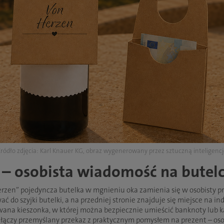
ródło zdjęcia: Karl Knauer KG, obraz wygenerowany przez sztuczną inteligenc
 – osobista wiadomość na butel
erzen” pojedyncza butelka w mgnieniu oka zamienia się w osobisty 
do szyjki butelki, a na przedniej stronie znajduje się miejsce na in
wana kieszonka, w której można bezpiecznie umieścić banknoty lub 
 łączy przemyślany przekaz z praktycznym pomysłem na prezent – oso