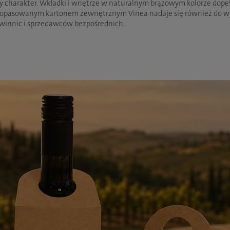
charakter. Wkładki i wnętrze w naturalnym brązowym kolorze dopeł
 dopasowanym kartonem zewnętrznym Vinea nadaje się również do wys
 winnic i sprzedawców bezpośrednich.