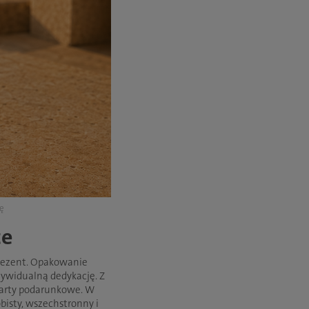
ję
ce
prezent. Opakowanie
dywidualną dedykację. Z
karty podarunkowe. W
bisty, wszechstronny i