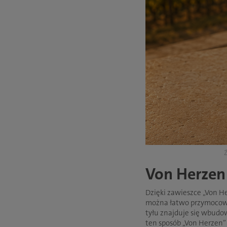
Ź
Von Herzen
Dzięki zawieszce „Von H
można łatwo przymocować 
tyłu znajduje się wbudo
ten sposób „Von Herzen”