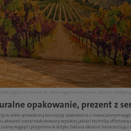
ródło zdjęcia: Karl Knauer KG, obraz wygenerowany przez sztuczną inteligenc
uralne opakowanie, prezent z s
ączy w sobie sprawdzoną koncepcję opakowania z nowoczesnym wygl
ylu akwareli został nadrukowany wysokiej jakości techniką offsetową
naturalny wygląd i przyjemna w dotyku faktura idealnie harmonizują