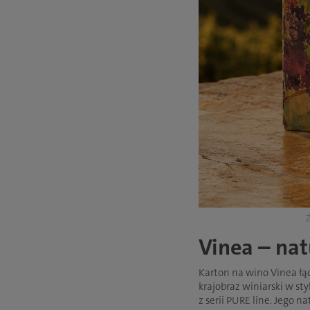
Ź
Vinea – nat
Karton na wino Vinea ł
krajobraz winiarski w st
z serii PURE line. Jego 