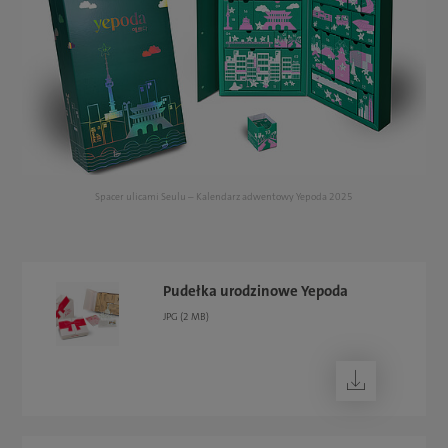
owią
Spacer ulicami Seulu – Kalendarz adwentowy Yepoda 2025
Pudełka urodzinowe Yepoda
JPG (2 MB)
Pobierz