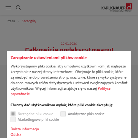
Pokaż nawigację strony
Prasa
Szczegóły
DE
EN
PL
Produkty
Szukaj
12.01.2026
Całkowicie podekscytowany!
Usługi
Zarządzanie ustawieniami plików cookie
Wykorzystujemy pliki cookie, aby umożliwić użytkownikom jak najlepsze
Zrównoważony rozwój
korzystanie z naszej strony internetowej. Obejmuje to pliki cookie, które
są niezbędne do prowadzenia strony, oraz takie, które są wykorzystywane
Kariera
do anonimowych celów statystycznych i ustawień zwiększających komfort
użytkowników. Więcej informacji znajduje się w naszej
Polityce
prywatności
.
Firma
Chcemy dać użytkownikom wybór, które pliki cookie akceptują:
Do pobrania
Niezbędne pliki cookie
Analityczne pliki cookie
Marketingowe pliki cookie
Dalsza informacja
Odcisk