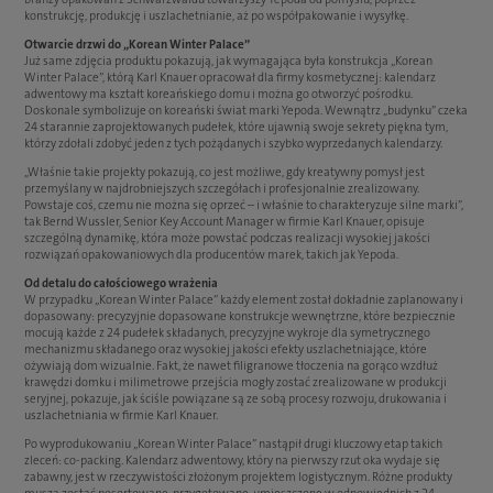
konstrukcję, produkcję i uszlachetnianie, aż po współpakowanie i wysyłkę.
Otwarcie drzwi do „Korean Winter Palace”
Już same zdjęcia produktu pokazują, jak wymagająca była konstrukcja „Korean
Winter Palace”, którą Karl Knauer opracował dla firmy kosmetycznej: kalendarz
adwentowy ma kształt koreańskiego domu i można go otworzyć pośrodku.
Doskonale symbolizuje on koreański świat marki Yepoda. Wewnątrz „budynku” czeka
24 starannie zaprojektowanych pudełek, które ujawnią swoje sekrety piękna tym,
którzy zdołali zdobyć jeden z tych pożądanych i szybko wyprzedanych kalendarzy.
„Właśnie takie projekty pokazują, co jest możliwe, gdy kreatywny pomysł jest
przemyślany w najdrobniejszych szczegółach i profesjonalnie zrealizowany.
Powstaje coś, czemu nie można się oprzeć – i właśnie to charakteryzuje silne marki”,
tak Bernd Wussler, Senior Key Account Manager w firmie Karl Knauer, opisuje
szczególną dynamikę, która może powstać podczas realizacji wysokiej jakości
rozwiązań opakowaniowych dla producentów marek, takich jak Yepoda.
Od detalu do całościowego wrażenia
W przypadku „Korean Winter Palace” każdy element został dokładnie zaplanowany i
dopasowany: precyzyjnie dopasowane konstrukcje wewnętrzne, które bezpiecznie
mocują każde z 24 pudełek składanych, precyzyjne wykroje dla symetrycznego
mechanizmu składanego oraz wysokiej jakości efekty uszlachetniające, które
ożywiają dom wizualnie. Fakt, że nawet filigranowe tłoczenia na gorąco wzdłuż
krawędzi domku i milimetrowe przejścia mogły zostać zrealizowane w produkcji
seryjnej, pokazuje, jak ściśle powiązane są ze sobą procesy rozwoju, drukowania i
uszlachetniania w firmie Karl Knauer.
Po wyprodukowaniu „Korean Winter Palace” nastąpił drugi kluczowy etap takich
zleceń: co-packing. Kalendarz adwentowy, który na pierwszy rzut oka wydaje się
zabawny, jest w rzeczywistości złożonym projektem logistycznym. Różne produkty