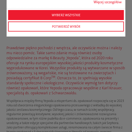
Więcej szczegółów
WYBIERZ WSZYSTKIE
POTWIERDŹ WYBÓR
Opakowania, które budzą emocje
Prawdziwe piękno pochodzi z wnętrza, ale oczywiście można i należy
mu nieco pomóc. Takie samo zdanie mają również osoby
odpowiedzialne za markę K-Beauty „Yepoda”, która od 2020 roku
oferuje na rynku europejskim wysokiej jakości produkty kosmetyczne
wyprodukowane w Korei. Wszystkie produkty są wytwarzane w sposób
zrównoważony, są wegańskie, nie są testowane na zwierzętach i
TM
posiadają certyfikat B Corp
. Oznacza to, że spełniają wysokie
standardy społeczne i ekologiczne. Oczywiście wymóg ten dotyczy
również opakowań, które Yepoda opracowuje wspólnie z Karl Knauer,
specjalistą ds. opakowań z Schwarzwaldu.
Współpraca między firmą Yepoda a ekspertami ds. opakowań rozpoczęła się w 2023
roku od stworzenia eleganckiego opakowania przesuwnego z wkładką do wysokiej
jakości zestawu kosmetycznego. Od tego czasu, w ramach ścisłej współpracy,
regularnie powstają kreatywne, wysokiej jakości i zrównoważone rozwiązania
opakowaniowe, w tym różne pudełka do e-commerce, opakowania na prezenty i
urodziny, a także edycje specjalne dla partnerów handlowych, takich jak Sephora.
Jako partner oferujący kompleksowe usługi, renomowana na całym świecie firma z
branży opakowań z Schwarzwaldu towarzyszy Yepoda od pomysłu, poprzez