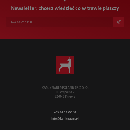
+49 7835 782-170
bernd.wussler@karlknauer.de
Newsletter: chcesz wiedzieć co w trawie piszczy
KARL KNAUER POLAND SP. Z O. O.
ul. Wspólna 7
62-045 Pniewy
+48 61 4455400
info@karlknauer.pl