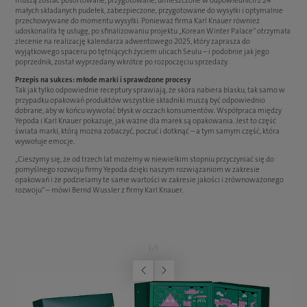
muszą zostać posortowane, przygotowane, umieszczone w odpowiednich z 24
małych składanych pudełek, zabezpieczone, przygotowane do wysyłki i optymalnie
przechowywane do momentu wysyłki. Ponieważ firma Karl Knauer również
udoskonaliła tę usługę, po sfinalizowaniu projektu „Korean Winter Palace” otrzymała
zlecenie na realizację kalendarza adwentowego 2025, który zaprasza do
wyjątkowego spaceru po tętniących życiem ulicach Seulu – i podobnie jak jego
poprzednik, został wyprzedany wkrótce po rozpoczęciu sprzedaży.
Przepis na sukces: młode marki i sprawdzone procesy
Tak jak tylko odpowiednie receptury sprawiają, że skóra nabiera blasku, tak samo w
przypadku opakowań produktów wszystkie składniki muszą być odpowiednio
dobrane, aby w końcu wywołać błysk w oczach konsumentów. Współpraca między
Yepoda i Karl Knauer pokazuje, jak ważne dla marek są opakowania. Jest to część
świata marki, którą można zobaczyć, poczuć i dotknąć – a tym samym część, która
wywołuje emocje.
„Cieszymy się, że od trzech lat możemy w niewielkim stopniu przyczyniać się do
pomyślnego rozwoju firmy Yepoda dzięki naszym rozwiązaniom w zakresie
opakowań i że podzielamy te same wartości w zakresie jakości i zrównoważonego
rozwoju” – mówi Bernd Wussler z firmy Karl Knauer.
1
/
3
Poprzednia
Następna