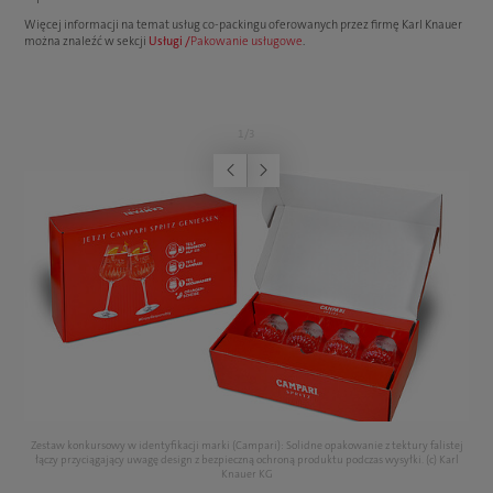
Więcej informacji na temat usług co-packingu oferowanych przez firmę Karl Knauer
można znaleźć w sekcji
Usługi /
Pakowanie usługowe
.
1
/
3
Poprzednia
Następna
ują
Zestaw konkursowy w identyfikacji marki (Campari): Solidne opakowanie z tektury falistej
łączy przyciągający uwagę design z bezpieczną ochroną produktu podczas wysyłki. (c) Karl
o
Knauer KG