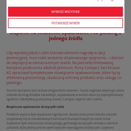
WYBIERZ WSZYSTKIE
POTWIERDŹ WYBÓR
Odporne na stłuczenie opakowanie i co-packing z
jednego źródła
Gdy wysokiej jakości szkło stanowi element nagrody w akcji
promocyjnej, musi robić wrażenie od pierwszego spojrzenia – i dotrzeć
do zwycięzcy w nienaruszonym stanie. Na potrzeby limitowanej
kampanii producenta alkoholi premium, firmy Campari, Karl Knauer
KG opracował kompleksowe rozwiązanie opakowaniowe, które łączy
efektowną prezentację, skuteczną ochronę produktu oraz usługę co-
packingu.
Sercem kampanii jest zestaw eleganckich szklanek – każda nagroda obejmuje cztery
szklanki do long drinków lub koktajli, zapakowane w karton zbiorczy zaprojektowany
zgodnie z identyfikacją wizualną marek: Campari, Aperol lub Crodino.
Bezpieczne opakowanie do wysyłki szkła
Punktem wyjścia było wyzwanie logistyczne: dostarczone przez klienta szklanki
znajdowały się w standardowych kartonach transportowych po sześć sztuk.
Zadaniem było stworzenie atrakcyjnego, gotowego do wysyłki zestawu czterech
szklanek, który jednocześnie spełni wysokie wymagania estetyczne i zapewni