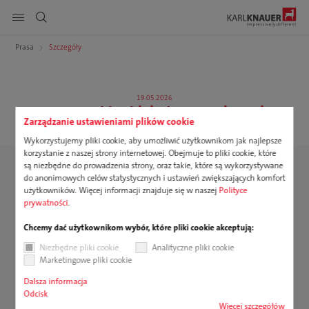
Pokaż nawigację strony
Prasa
Szczegóły
DE
EN
PL
Produkty
Szukaj
19.05.2026
Cztery szklanki, jedno rozwiązanie
Usługi
Zarządzanie ustawieniami plików cookie
Wykorzystujemy pliki cookie, aby umożliwić użytkownikom jak najlepsze
Zrównoważony rozwój
korzystanie z naszej strony internetowej. Obejmuje to pliki cookie, które
są niezbędne do prowadzenia strony, oraz takie, które są wykorzystywane
do anonimowych celów statystycznych i ustawień zwiększających komfort
Kariera
użytkowników. Więcej informacji znajduje się w naszej
Polityce
prywatności
.
Firma
Chcemy dać użytkownikom wybór, które pliki cookie akceptują:
Do pobrania
Niezbędne pliki cookie
Analityczne pliki cookie
Marketingowe pliki cookie
Dalsza informacja
Odcisk
Więcej szczegółów