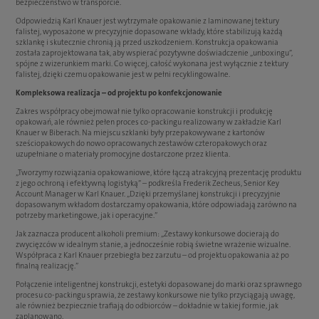
bezpieczeństwo w transporcie.
Odpowiedzią Karl Knauer jest wytrzymałe opakowanie z laminowanej tektury
falistej, wyposażone w precyzyjnie dopasowane wkłady, które stabilizują każdą
szklankę i skutecznie chronią ją przed uszkodzeniem. Konstrukcja opakowania
została zaprojektowana tak, aby wspierać pozytywne doświadczenie „unboxingu”,
spójne z wizerunkiem marki. Co więcej, całość wykonana jest wyłącznie z tektury
falistej, dzięki czemu opakowanie jest w pełni recyklingowalne.
Kompleksowa realizacja – od projektu po konfekcjonowanie
Zakres współpracy obejmował nie tylko opracowanie konstrukcji i produkcję
opakowań, ale również pełen proces co-packingu realizowany w zakładzie Karl
Knauer w Biberach. Na miejscu szklanki były przepakowywane z kartonów
sześciopakowych do nowo opracowanych zestawów czteropakowych oraz
uzupełniane o materiały promocyjne dostarczone przez klienta.
„Tworzymy rozwiązania opakowaniowe, które łączą atrakcyjną prezentację produktu
z jego ochroną i efektywną logistyką” – podkreśla Frederik Zecheus, Senior Key
Account Manager w Karl Knauer. „Dzięki przemyślanej konstrukcji i precyzyjnie
dopasowanym wkładom dostarczamy opakowania, które odpowiadają zarówno na
potrzeby marketingowe, jak i operacyjne.”
Jak zaznacza producent alkoholi premium: „Zestawy konkursowe docierają do
zwycięzców w idealnym stanie, a jednocześnie robią świetne wrażenie wizualne.
Współpraca z Karl Knauer przebiegła bez zarzutu – od projektu opakowania aż po
finalną realizację.”
Połączenie inteligentnej konstrukcji, estetyki dopasowanej do marki oraz sprawnego
procesu co-packingu sprawia, że zestawy konkursowe nie tylko przyciągają uwagę,
ale również bezpiecznie trafiają do odbiorców – dokładnie w takiej formie, jak
zaplanowano.