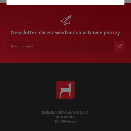
Newsletter
Twój kontakt z firmą Karl Knauer
+48 61 4455400
info@karlknauer.pl
Newsletter: chcesz wiedzieć co w trawie piszczy
KARL KNAUER POLAND SP. Z O. O.
ul. Wspólna 7
62-045 Pniewy