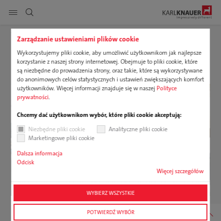
Pokaż nawigację strony
Strona główna
Czas rozstania
Zarządzanie ustawieniami plików cookie
Wykorzystujemy pliki cookie, aby umożliwić użytkownikom jak najlepsze
DE
PL
Produkty
korzystanie z naszej strony internetowej. Obejmuje to pliki cookie, które
Szukaj
Piosenka na pożegnanie
są niezbędne do prowadzenia strony, oraz takie, które są wykorzystywane
do anonimowych celów statystycznych i ustawień zwiększających komfort
Usługi
użytkowników. Więcej informacji znajduje się w naszej
Polityce
prywatności
.
Zrównoważony rozwój
Chcemy dać użytkownikom wybór, które pliki cookie akceptują:
Niezbędne pliki cookie
Analityczne pliki cookie
Kariera
Marketingowe pliki cookie
Dalsza informacja
Firma
Odcisk
Więcej szczegółów
Do pobrania
WYBIERZ WSZYSTKIE
POTWIERDŹ WYBÓR