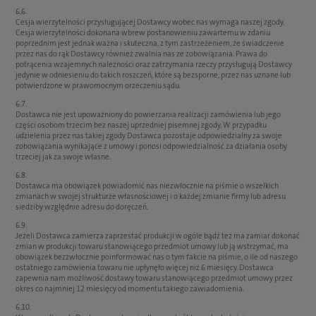
6.6.
Cesja wierzytelności przysługującej Dostawcy wobec nas wymaga naszej zgody.
Cesja wierzytelności dokonana wbrew postanowieniu zawartemu w zdaniu
poprzednim jest jednak ważna i skuteczna, z tym zastrzeżeniem, że świadczenie
przez nas do rąk Dostawcy również zwalnia nas ze zobowiązania. Prawa do
potrącenia wzajemnych należności oraz zatrzymania rzeczy przysługują Dostawcy
jedynie w odniesieniu do takich roszczeń, które są bezsporne, przez nas uznane lub
potwierdzone w prawomocnym orzeczeniu sądu.
6.7.
Dostawca nie jest upoważniony do powierzania realizacji zamówienia lub jego
części osobom trzecim bez naszej uprzedniej pisemnej zgody. W przypadku
udzielenia przez nas takiej zgody Dostawca pozostaje odpowiedzialny za swoje
zobowiązania wynikające z umowy i ponosi odpowiedzialność za działania osoby
trzeciej jak za swoje własne.
6.8.
Dostawca ma obowiązek powiadomić nas niezwłocznie na piśmie o wszelkich
zmianach w swojej strukturze własnościowej i o każdej zmianie firmy lub adresu
siedziby względnie adresu do doręczeń.
6.9.
Jeżeli Dostawca zamierza zaprzestać produkcji w ogóle bądź też ma zamiar dokonać
zmian w produkcji towaru stanowiącego przedmiot umowy lub ją wstrzymać, ma
obowiązek bezzwłocznie poinformować nas o tym fakcie na piśmie, o ile od naszego
ostatniego zamówienia towaru nie upłynęło więcej niż 6 miesięcy. Dostawca
zapewnia nam możliwość dostawy towaru stanowiącego przedmiot umowy przez
okres co najmniej 12 miesięcy od momentu takiego zawiadomienia.
6.10.