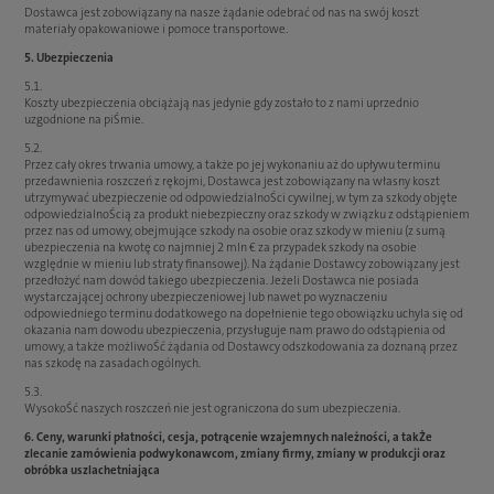
Dostawca jest zobowiązany na nasze żądanie odebrać od nas na swój koszt
materiały opakowaniowe i pomoce transportowe.
5. Ubezpieczenia
5.1.
Koszty ubezpieczenia obciążają nas jedynie gdy zostało to z nami uprzednio
uzgodnione na piŚmie.
5.2.
Przez cały okres trwania umowy, a także po jej wykonaniu aż do upływu terminu
przedawnienia roszczeń z rękojmi, Dostawca jest zobowiązany na własny koszt
utrzymywać ubezpieczenie od odpowiedzialnoŚci cywilnej, w tym za szkody objęte
odpowiedzialnoŚcią za produkt niebezpieczny oraz szkody w związku z odstąpieniem
przez nas od umowy, obejmujące szkody na osobie oraz szkody w mieniu (z sumą
ubezpieczenia na kwotę co najmniej 2 mln € za przypadek szkody na osobie
względnie w mieniu lub straty finansowej). Na żądanie Dostawcy zobowiązany jest
przedłożyć nam dowód takiego ubezpieczenia. Jeżeli Dostawca nie posiada
wystarczającej ochrony ubezpieczeniowej lub nawet po wyznaczeniu
odpowiedniego terminu dodatkowego na dopełnienie tego obowiązku uchyla się od
okazania nam dowodu ubezpieczenia, przysługuje nam prawo do odstąpienia od
umowy, a także możliwoŚć żądania od Dostawcy odszkodowania za doznaną przez
nas szkodę na zasadach ogólnych.
5.3.
WysokoŚć naszych roszczeń nie jest ograniczona do sum ubezpieczenia.
6. Ceny, warunki płatności, cesja, potrącenie wzajemnych należności, a takŻe
zlecanie zamówienia podwykonawcom, zmiany firmy, zmiany w produkcji oraz
obróbka uszlachetniająca