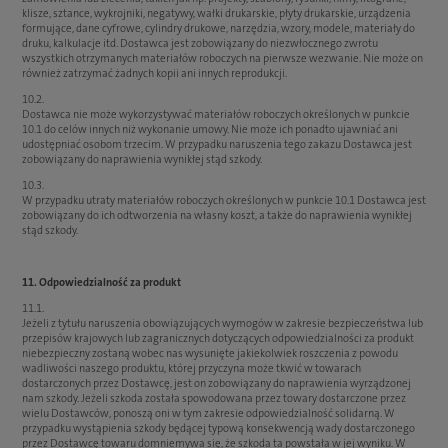
klisze, sztance, wykrojniki, negatywy, wałki drukarskie, płyty drukarskie, urządzenia
formujące, dane cyfrowe, cylindry drukowe, narzędzia, wzory, modele, materiały do
druku, kalkulacje itd. Dostawca jest zobowiązany do niezwłocznego zwrotu
wszystkich otrzymanych materiałów roboczych na pierwsze wezwanie. Nie może on
również zatrzymać żadnych kopii ani innych reprodukcji.
10.2.
Dostawca nie może wykorzystywać materiałów roboczych określonych w punkcie
10.1 do celów innych niż wykonanie umowy. Nie może ich ponadto ujawniać ani
udostępniać osobom trzecim. W przypadku naruszenia tego zakazu Dostawca jest
zobowiązany do naprawienia wynikłej stąd szkody.
10.3.
W przypadku utraty materiałów roboczych określonych w punkcie 10.1 Dostawca jest
zobowiązany do ich odtworzenia na własny koszt, a także do naprawienia wynikłej
stąd szkody.
11. Odpowiedzialność za produkt
11.1.
Jeżeli z tytułu naruszenia obowiązujących wymogów w zakresie bezpieczeństwa lub
przepisów krajowych lub zagranicznych dotyczących odpowiedzialności za produkt
niebezpieczny zostaną wobec nas wysunięte jakiekolwiek roszczenia z powodu
wadliwości naszego produktu, której przyczyna może tkwić w towarach
dostarczonych przez Dostawcę, jest on zobowiązany do naprawienia wyrządzonej
nam szkody. Jeżeli szkoda została spowodowana przez towary dostarczone przez
wielu Dostawców, ponoszą oni w tym zakresie odpowiedzialność solidarną. W
przypadku wystąpienia szkody będącej typową konsekwencją wady dostarczonego
przez Dostawcę towaru domniemywa się, że szkoda ta powstała w jej wyniku. W