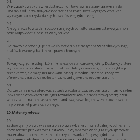
9.3.
W przypadku wady prawnej dostarczonych towarów, jesteśmy uprawnieni do
uzyskania od uprawnionych osób trzecich na koszt Dostawcy zgody, która jest
wymagana do korzystania z tych towarów względnie usługi.
9.4.
Nie ogranicza to w żaden sposób istniejących ponadto roszczeń ustawowych, np. z
tytułu odpowiedzialności za wady prawne.
9.5.
Dostawcy nie przysługuje prawo do korzystania z naszych nazw handlowych, logo,
znaków towarowych ani innych praw ochronnych.
9.6.
Towary względnie usługi, które nie należą do standardowej oferty Dostawcy, a które
wykonał on na podstawie naszych instrukcji lub rysunków względnie specyfikacji
technicznych, nie mogą bez uzyskania naszej uprzedniej pisemnej zgody być
oferowane, sprzedawane, dostar¬czane ani ujawniane osobom trzecim.
9.7.
Dostawca nie może oferować, sprzedawać, dostarczać osobom trzecim ani w żaden
inny sposób wprowadzać na rynek towarów ze swojej standardowej oferty, jeżeli
widoczna jest na nich nasza nazwa handlowa, nasze logo, nasz znak towarowy lub
inny przedmiot prawa ochronnego.
10. Materiały robocze
10.1.
Zachowujemy prawo własności oraz prawa własności intelektualnej w odniesieniu
do wszystkich przekazanych Dostawcy lub wykonanych według naszych specyfikacji
materiałów roboczych służących do przygotowania oferty względnie realizacji
zamówienia lub zlecenia, takich jak np. projekty, szablony, rysunki, filmy, litografie,