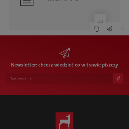
Pobierz
Newsletter
Twój kontakt z firmą Karl Knauer
+48 61 4455400
info@karlknauer.pl
Newsletter: chcesz wiedzieć co w trawie piszczy