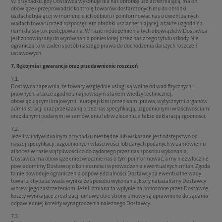
W przypadku, gdy Dostawca wykonuje dla nas obróbkę uszlachetniającą, ma on
obowiązek przeprowadzić kontrolę towarów dostarczonych mu do obróbki
uszlachetniającej w momencie ich odbioru i poinformować nas o ewentualnych
wadach towaru przed rozpoczęciem obróbki uszlachetniającej, a także uzgodnić z
nami dalszy tok postępowania. W razie niedopełnienia tych obowiązków Dostawca
jest zobowiązany do wyrównania poniesionej przez nas z tego tytułu szkody. Nie
ogranicza to w żaden sposób naszego prawa do dochodzenia dalszych roszczeń
ustawowych.
7. Rękojmia i gwarancja oraz przedawnienie roszczeń
7.1.
Dostawca zapewnia, że towary względnie usługi są wolne od wad fizycznych i
prawnych, a także zgodne z najnowszym stanem wiedzy technicznej,
obowiązującymi krajowymi i europejskimi przepisami prawa, wytycznymi organów
administracji oraz przekazaną przez nas specyfikacją, uzgodnionymi właściwościami
oraz danymi podanymi w zamówieniu lub w zleceniu, a także deklaracją zgodności.
7.2.
Jeżeli w indywidualnym przypadku niezbędne lub wskazane jest odstępstwo od
naszej specyfikacji, uzgodnionych właściwości lub danych podanych w zamówieniu
albo też w razie wątpliwości co do żądanego przez nas sposobu wykonania,
Dostawca ma obowiązek niezwłocznie nas o tym poinformować, a my niezwłocznie
powiadomimy Dostawcę o konieczności wprowadzenia ewentualnych zmian. Zgoda
ta nie powoduje ograniczenia odpowiedzialności Dostawcy za ewentualne wady
towaru, chyba że wada wynika ze sposobu wykonania, który nakazaliśmy Dostawcy
wbrew jego zastrzeżeniom. Jeżeli zmiana ta wpłynie na ponoszone przez Dostawcę
koszty wynikające z realizacji umowy, obie strony umowy są uprawnione do żądania
odpowiedniej korekty wynagrodzenia należnego Dostawcy.
7.3.