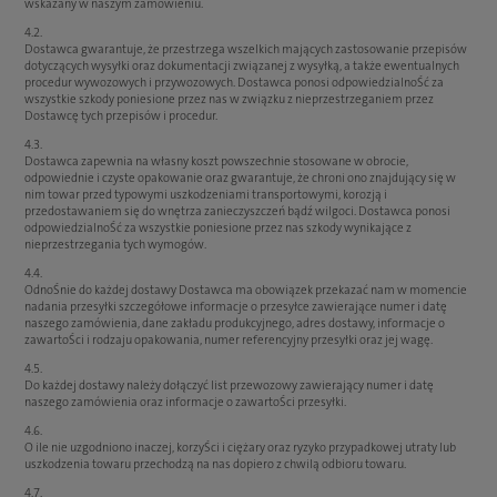
wskazany w naszym zamówieniu.
4.2.
Dostawca gwarantuje, że przestrzega wszelkich mających zastosowanie przepisów
dotyczących wysyłki oraz dokumentacji związanej z wysyłką, a także ewentualnych
procedur wywozowych i przywozowych. Dostawca ponosi odpowiedzialnoŚć za
wszystkie szkody poniesione przez nas w związku z nieprzestrzeganiem przez
Dostawcę tych przepisów i procedur.
4.3.
Dostawca zapewnia na własny koszt powszechnie stosowane w obrocie,
odpowiednie i czyste opakowanie oraz gwarantuje, że chroni ono znajdujący się w
nim towar przed typowymi uszkodzeniami transportowymi, korozją i
przedostawaniem się do wnętrza zanieczyszczeń bądź wilgoci. Dostawca ponosi
odpowiedzialnoŚć za wszystkie poniesione przez nas szkody wynikające z
nieprzestrzegania tych wymogów.
4.4.
OdnoŚnie do każdej dostawy Dostawca ma obowiązek przekazać nam w momencie
nadania przesyłki szczegółowe informacje o przesyłce zawierające numer i datę
naszego zamówienia, dane zakładu produkcyjnego, adres dostawy, informacje o
zawartoŚci i rodzaju opakowania, numer referencyjny przesyłki oraz jej wagę.
4.5.
Do każdej dostawy należy dołączyć list przewozowy zawierający numer i datę
naszego zamówienia oraz informacje o zawartoŚci przesyłki.
4.6.
O ile nie uzgodniono inaczej, korzyŚci i ciężary oraz ryzyko przypadkowej utraty lub
uszkodzenia towaru przechodzą na nas dopiero z chwilą odbioru towaru.
4.7.