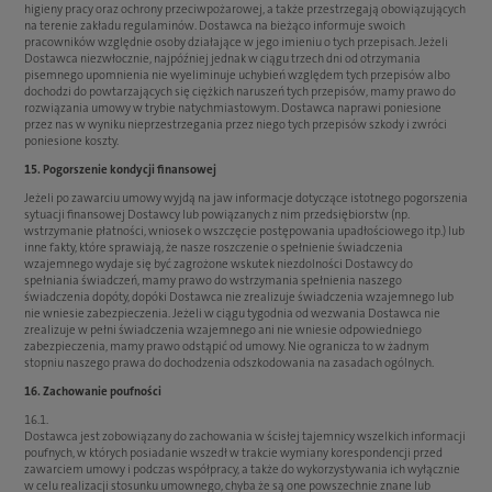
higieny pracy oraz ochrony przeciwpożarowej, a także przestrzegają obowiązujących
na terenie zakładu regulaminów. Dostawca na bieżąco informuje swoich
pracowników względnie osoby działające w jego imieniu o tych przepisach. Jeżeli
Dostawca niezwłocznie, najpóźniej jednak w ciągu trzech dni od otrzymania
pisemnego upomnienia nie wyeliminuje uchybień względem tych przepisów albo
dochodzi do powtarzających się ciężkich naruszeń tych przepisów, mamy prawo do
rozwiązania umowy w trybie natychmiastowym. Dostawca naprawi poniesione
przez nas w wyniku nieprzestrzegania przez niego tych przepisów szkody i zwróci
poniesione koszty.
15. Pogorszenie kondycji finansowej
Jeżeli po zawarciu umowy wyjdą na jaw informacje dotyczące istotnego pogorszenia
sytuacji finansowej Dostawcy lub powiązanych z nim przedsiębiorstw (np.
wstrzymanie płatności, wniosek o wszczęcie postępowania upadłościowego itp.) lub
inne fakty, które sprawiają, że nasze roszczenie o spełnienie świadczenia
wzajemnego wydaje się być zagrożone wskutek niezdolności Dostawcy do
spełniania świadczeń, mamy prawo do wstrzymania spełnienia naszego
świadczenia dopóty, dopóki Dostawca nie zrealizuje świadczenia wzajemnego lub
nie wniesie zabezpieczenia. Jeżeli w ciągu tygodnia od wezwania Dostawca nie
zrealizuje w pełni świadczenia wzajemnego ani nie wniesie odpowiedniego
zabezpieczenia, mamy prawo odstąpić od umowy. Nie ogranicza to w żadnym
stopniu naszego prawa do dochodzenia odszkodowania na zasadach ogólnych.
16. Zachowanie poufności
16.1.
Dostawca jest zobowiązany do zachowania w ścisłej tajemnicy wszelkich informacji
poufnych, w których posiadanie wszedł w trakcie wymiany korespondencji przed
zawarciem umowy i podczas współpracy, a także do wykorzystywania ich wyłącznie
w celu realizacji stosunku umownego, chyba że są one powszechnie znane lub