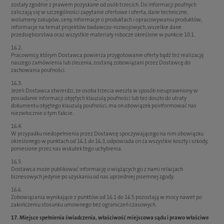
zostały zgodnie z prawem pozyskane od osób trzecich. Do informacji poufnych
zaliczają się w szczególności zapytanie ofertowe i oferta, dane techniczne,
wolumeny zakupów, ceny, informacje o produktach i opracowywaniu produktów,
informacje na temat projektów badawczo-rozwojowych, wszelkie dane
przedsiębiorstwa oraz wszystkie materiały robocze określone w punkcie 10.1.
16.2.
Pracownicy, którym Dostawca powierza przygotowanie oferty bądź też realizację
naszego zamówienia lub zlecenia, zostaną zobowiązani przez Dostawcę do
zachowania poufności.
16.3.
Jeżeli Dostawca stwierdzi, że osoba trzecia weszła w sposób nieuprawniony w
posiadanie informacji objętych klauzulą poufności lub też doszło do utraty
dokumentu objętego klauzulą poufności, ma on obowiązek poinformować nas
niezwłocznie o tym fakcie.
16.4.
W przypadku niedopełnienia przez Dostawcę spoczywającego na nim obowiązku
określonego w punktach od 16.1 do 16.3, odpowiada on za wszystkie koszty i szkody,
poniesione przez nas wskutek tego uchybienia.
16.5.
Dostawca może publikować informację o wiążących go z nami relacjach
biznesowych jedynie po uzyskaniu od nas uprzedniej pisemnej zgody.
16.6.
Zobowiązania wynikające z punktów od 16.1 do 16.5 pozostają w mocy nawet po
zakończeniu stosunku umownego bez ograniczeń czasowych.
17. Miejsce spełnienia świadczenia, właściwość miejscowa sądu i prawo właściwe