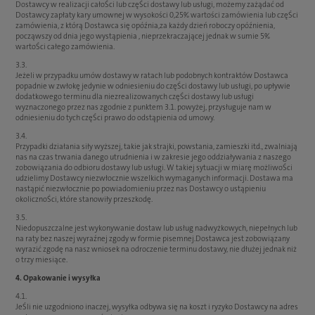
Dostawcy w realizacji całoŚci lub częŚci dostawy lub usługi, możemy zażądać od
Dostawcy zapłaty kary umownej w wysokości 0,25% wartości zamówienia lub częŚci
zamówienia, z którą Dostawca się opóźnia,za każdy dzień roboczy opóźnienia,
począwszy od dnia jego wystąpienia , nieprzekraczającej jednak w sumie 5%
wartoŚci całego zamówienia.
3.3.
Jeżeli w przypadku umów dostawy w ratach lub podobnych kontraktów Dostawca
popadnie w zwłokę jedynie w odniesieniu do częŚci dostawy lub usługi, po upływie
dodatkowego terminu dla niezrealizowanych częŚci dostawy lub usługi
wyznaczonego przez nas zgodnie z punktem 3.1. powyżej, przysługuje nam w
odniesieniu do tych częŚci prawo do odstąpienia od umowy.
3.4.
Przypadki działania siły wyższej, takie jak strajki, powstania, zamieszki itd., zwalniają
nas na czas trwania danego utrudnienia i w zakresie jego oddziaływania z naszego
zobowiązania do odbioru dostawy lub usługi. W takiej sytuacji w miarę możliwoŚci
udzielimy Dostawcy niezwłocznie wszelkich wymaganych informacji. Dostawa ma
nastąpić niezwłocznie po powiadomieniu przez nas Dostawcy o ustąpieniu
okolicznoŚci, które stanowiły przeszkodę.
3.5.
Niedopuszczalne jest wykonywanie dostaw lub usług nadwyżkowych, niepełnych lub
na raty bez naszej wyraźnej zgody w formie pisemnej.Dostawca jest zobowiązany
wyrazić zgodę na nasz wniosek na odroczenie terminu dostawy, nie dłużej jednak niż
o trzy miesiące.
4. Opakowanie i wysyłka
4.1.
JeŚli nie uzgodniono inaczej, wysyłka odbywa się na koszt i ryzyko Dostawcy na adres