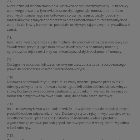
7.7.
Niezależnie od stopnia zawinienia Dostawca ponosi koszty wymiany lub naprawy
wadliwego towaru, w tym zwłaszcza koszty diagnostyki, montażu, demontażu
wadliwych i ponownego zamontowania sprawnych części, koszty robocizny i
materiałów związanych z demontażem oraz zamontowaniem rzeczy wolnych od
wad, a także koszty transportu i pozostałe koszty wynikające z wymiany wadliwych
części.
7.8.
Jeżeli wadliwość ogranicza się do możliwej do wyodrębnienia części dostawy lub
świadczenia, przysługujące nam prawo do odstąpienia od umowy może się
ograniczyć do tejże części przy zachowaniu pozostałych postanowień umowy.
7.9.
Odstąpienie od całości lub części umowy nie uszczupla w żaden sposób naszego
prawa do dochodzenia roszczeń odszkodowawczych.
7.10.
Dostawca odpowiada z tytułu rękojmi za wady fizyczne i prawne przez okres 36
miesięcy od wydania nam towaru lub usługi. Jeżeli odbiór opóźnia się bez winy ze
strony Dostawcy, okres odpowiedzialności z tytułu rękojmi wynosi 36 miesięcy od
momentu przygotowania towaru lub usługi do odbioru przez Dostawcę.
7.11.
Jeżeli nabywamy towar w celu odsprzedaży lub wykorzystania do produkcji innych
produktów, okres odpowiedzialności Dostawcy z tytułu rękojmi wydłuża się o okres
od odbioru towaru przez nas od Dostawcy do momentu wydania produktu
wyposażonego w towar pochodzący od Dostawcy osobie trzeciej, nie dłużej jednak
niż o 6 miesięcy.
7.12.