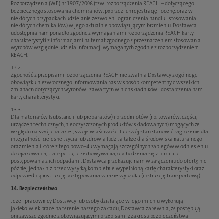
Rozporządzenia (WE) nr 1907/2006 (tzw. rozporządzenia REACH – dotyczącego
bezpiecznego stosowania chemikaliów, poprzez ich rejestrację i ocenę, oraz w
niektórych przypadkach udzielanie zezwoleń i ograniczenia handlu i stosowania
niektórych chemikaliów) w jego aktualnie obowiązującym brzmieniu. Dostawca
udostępnia nam ponadto zgodne z wymaganiami rozporządzenia REACH karty
charakterystyki z informacjami na temat zgodnego z przeznaczeniem stosowania
wyrobów względnie udziela informacji wymaganych zgodnie z rozporządzeniem
REACH.
13.2.
Zgodność z przepisami rozporządzenia REACH nie zwalnia Dostawcy z ogólnego
obowiązku niezwłocznego informowania nas w sposób kompetentny o wszelkich
zmianach dotyczących wyrobów i zawartych w nich składników i dostarczenia nam
karty charakterystyki.
13.3.
Dla materiałów (substancji lub preparatów) i przedmiotów (np. towarów, części,
urządzeń technicznych, nieoczyszczonych produktów składowanych) mogących ze
względu na swój charakter, swoje właściwości lub swój stan stanowić zagrożenie dla
integralności cielesnej, życia lub zdrowia ludzi, a także dla środowiska naturalnego
oraz mienia i które z tego powo¬du wymagają szczególnych zabiegów w odniesieniu
do opakowania, transportu, przechowywania, obchodzenia się z nimi lub
postępowania z ich odpadami, Dostawca przekazuje nam w załączeniu do oferty, nie
później jednak niż przed wysyłką, kompletnie wypełnioną kartę charakterystyki oraz
odpowiednią instrukcję postępowania w razie wypadku (instrukcję transportową).
14. Bezpieczeństwo
Jeżeli pracownicy Dostawcy lub osoby działające w jego imieniu wykonują
jakiekolwiek prace na terenie naszego zakładu, Dostawca zapewnia, że postępują
oni zawsze zgodnie z obowiązującymi przepisami z zakresu bezpieczeństwa i