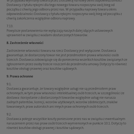
W przypadku wymiany towaru przez Dostawcę na nowy okres odpowiedzialności
Dostawcy z tytułu rękojmi dla tego nowego towaru rozpoczyna swój bieg od
początku z chwilą jego odbioru przez nas. W przypadku naprawy towaru okres
odpowiedzialności Dostawcy z tytułu rękojmi rozpoczyna swój bieg od początku z
chwilą zakończenia względnie odbioru naprawy.
7.13.
Powyższe postanowienia nie wyłączają naszych dalej idących ustawowych
uprawnień w związku z wadami dostarczonych towarów.
8. Zastrzeżenie własności
Zastrzeżenie własności towaru na rzecz Dostawcy jest wyłączone. Dostawca
gwarantuje, że dostarczony towar nie jest przedmiotem prawa własności osób
trzecich. Dostawca zobowiązuje się do poniesienia wszelkich kosztów związanych ze
zgłoszeniem przez osoby trzecie roszczeń do przedmiotu umowy. Dotyczy to również
kosztów obsługi prawnej oraz kosztów sądowych.
9. Prawa ochronne
9.1.
Dostawca gwarantuje, że towary względnie usługi nie są przedmiotem praw
ochronnych, w tym praw własności intelektualnej osób trzecich, w szczególności że
dostawa i korzystanie z dostarczonych towarów względnie usług nie narusza
żadnych patentów, licencji, wzorów użytkowych, wzorów zdobniczych, znaków
towarowych, praw autorskich ani innych praw ochronnych osób trzecich.
9.2.
Dostawca pokryje wszystkie koszty poniesione przez nas w związku z ewentualnym
naruszeniem przez nas praw osób trzecich wymienionych w punkcie 10.1. Dotyczy to
również kosztów obsługi prawnej i kosztów sądowych.