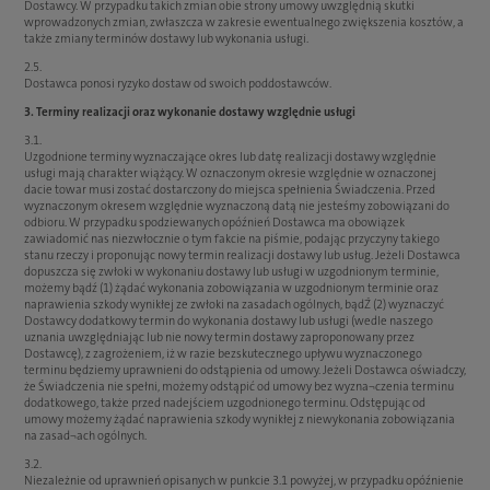
Dostawcy. W przypadku takich zmian obie strony umowy uwzględnią skutki
wprowadzonych zmian, zwłaszcza w zakresie ewentualnego zwiększenia kosztów, a
także zmiany terminów dostawy lub wykonania usługi.
2.5.
Dostawca ponosi ryzyko dostaw od swoich poddostawców.
3. Terminy realizacji oraz wykonanie dostawy względnie usługi
3.1.
Uzgodnione terminy wyznaczające okres lub datę realizacji dostawy względnie
usługi mają charakter wiążący. W oznaczonym okresie względnie w oznaczonej
dacie towar musi zostać dostarczony do miejsca spełnienia Świadczenia. Przed
wyznaczonym okresem względnie wyznaczoną datą nie jesteśmy zobowiązani do
odbioru. W przypadku spodziewanych opóźnień Dostawca ma obowiązek
zawiadomić nas niezwłocznie o tym fakcie na piśmie, podając przyczyny takiego
stanu rzeczy i proponując nowy termin realizacji dostawy lub usług. Jeżeli Dostawca
dopuszcza się zwłoki w wykonaniu dostawy lub usługi w uzgodnionym terminie,
możemy bądź (1) żądać wykonania zobowiązania w uzgodnionym terminie oraz
naprawienia szkody wynikłej ze zwłoki na zasadach ogólnych, bądŹ (2) wyznaczyć
Dostawcy dodatkowy termin do wykonania dostawy lub usługi (wedle naszego
uznania uwzględniając lub nie nowy termin dostawy zaproponowany przez
Dostawcę), z zagrożeniem, iż w razie bezskutecznego upływu wyznaczonego
terminu będziemy uprawnieni do odstąpienia od umowy. Jeżeli Dostawca oświadczy,
że Świadczenia nie spełni, możemy odstąpić od umowy bez wyzna¬czenia terminu
dodatkowego, także przed nadejściem uzgodnionego terminu. Odstępując od
umowy możemy żądać naprawienia szkody wynikłej z niewykonania zobowiązania
na zasad¬ach ogólnych.
3.2.
Niezależnie od uprawnień opisanych w punkcie 3.1 powyżej, w przypadku opóźnienie