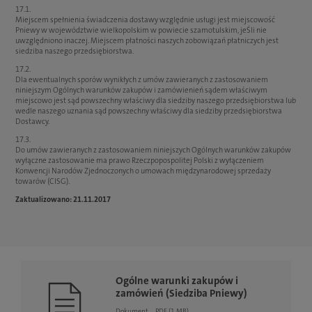
17.1.
Miejscem spełnienia świadczenia dostawy względnie usługi jest miejscowość
Pniewy w województwie wielkopolskim w powiecie szamotulskim, jeŚli nie
uwzględniono inaczej. Miejscem płatności naszych zobowiązań płatniczych jest
siedziba naszego przedsiębiorstwa.
17.2.
Dla ewentualnych sporów wynikłych z umów zawieranych z zastosowaniem
niniejszym Ogólnych warunków zakupów i zamówienień sądem właściwym
miejscowo jest sąd powszechny właściwy dla siedziby naszego przedsiębiorstwa lub
wedle naszego uznania sąd powszechny właściwy dla siedziby przedsiębiorstwa
Dostawcy.
17.3.
Do umów zawieranych z zastosowaniem niniejszych Ogólnych warunków zakupów
wyłączne zastosowanie ma prawo Rzeczpopospolitej Polski z wyłączeniem
Konwencji Narodów Zjednoczonych o umowach międzynarodowej sprzedaży
towarów (CISG).
Zaktualizowano: 21.11.2017
Ogólne warunki zakupów i
zamówień (Siedziba Pniewy)
Dokument
PDF (1 MB)