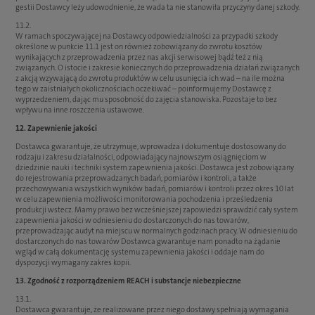
gestii Dostawcy leży udowodnienie, że wada ta nie stanowiła przyczyny danej szkody.
11.2.
W ramach spoczywającej na Dostawcy odpowiedzialności za przypadki szkody
określone w punkcie 11.1 jest on również zobowiązany do zwrotu kosztów
wynikających z przeprowadzenia przez nas akcji serwisowej bądź też z nią
związanych. O istocie i zakresie koniecznych do przeprowadzenia działań związanych
z akcją wzywającą do zwrotu produktów w celu usunięcia ich wad – na ile można
tego w zaistniałych okolicznościach oczekiwać – poinformujemy Dostawcę z
wyprzedzeniem, dając mu sposobność do zajęcia stanowiska. Pozostaje to bez
wpływu na inne roszczenia ustawowe.
12. Zapewnienie jakości
Dostawca gwarantuje, że utrzymuje, wprowadza i dokumentuje dostosowany do
rodzaju i zakresu działalności, odpowiadający najnowszym osiągnięciom w
dziedzinie nauki i techniki system zapewnienia jakości. Dostawca jest zobowiązany
do rejestrowania przeprowadzanych badań, pomiarów i kontroli, a także
przechowywania wszystkich wyników badań, pomiarów i kontroli przez okres 10 lat
w celu zapewnienia możliwości monitorowania pochodzenia i prześledzenia
produkcji wstecz. Mamy prawo bez wcześniejszej zapowiedzi sprawdzić cały system
zapewnienia jakości w odniesieniu do dostarczonych do nas towarów,
przeprowadzając audyt na miejscu w normalnych godzinach pracy. W odniesieniu do
dostarczonych do nas towarów Dostawca gwarantuje nam ponadto na żądanie
wgląd w całą dokumentację systemu zapewnienia jakości i oddaje nam do
dyspozycji wymagany zakres kopii.
13. Zgodność z rozporządzeniem REACH i substancje niebezpieczne
13.1.
Dostawca gwarantuje, że realizowane przez niego dostawy spełniają wymagania