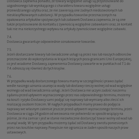
Dostawca zapewnia ponadto, że towary względnie usługi są przystosowane do
uzgodnionego lub wynikającego z charakteru towaru względnie usługi
przewidzianego użytku oraz, że nie zawierają one żadnych niedozwolonych lub
niesklasyfikowanych substancji. W przypadku towarów przeznaczonych na
opakowania artykułów spożywczych lub zabawek Dostawca zapewnia, że są one
także przystosowane do kontaktu z żywnością względnie zabawkami oraz, że kontakt
taki nie ma niekorzystnego wpływu na artykuły żywnościowe względnie zabawki.
7.4.
Dostawca gwarantuje odpowiednie oznakowanie towarów.
7.5.
Jeżeli dostarczane towary lub świadczone usługi są przez nas lub naszych odbiorców
przeznaczone do wykorzystania w krajach leżących poza granicami Unii Europejskiej,
co jest wiadome Dostawcy, zapewnienia Dostawcy zawarte w w punktach od 7.1 do
7.4. odnoszą się również do tych krajów.
7.6.
W przypadku wady dostarczonego towaru mamy w szczególności prawo żądać
wedle naszego uznania usunięcia wady lub dostawy rzeczy wolnej od wad względnie
wolnego od wad świadczenia usługi. Jeżeli Dostawca nie uczyni zadość naszemu
żądaniu przed upływem wyznaczonego przez nas odpowiedniego terminu, możemy
na koszt i ryzyko Dostawcy sami podjąć się naprawy lub wymiany albo zlecić ich
realizację osobom trzecim. W nagłych przypadkach mamy prawo do podjęcia
naprawy we własnym zakresie jeszcze przed upływem wyznaczonego terminu, jeżeli
Dostawca w ciągu 24 godzin od wezwania nie potwierdzi w sposób wiążący na
piśmie, że ma zamiar i jest w stanie niezwłocznie dostarczyć towar wolny od wad lub
usunąć wadę. W tym przypadku możemy żądać od Dostawcy zwrotu poniesionych
przez nas kosztów naprawy. Powyższe nie ogranicza w żaden sposób naszych praw
ustawowych.