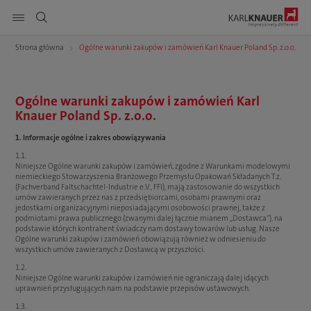
Pokaż nawigację strony
Strona główna
Ogólne warunki zakupów i zamówień Karl Knauer Poland Sp. z.o.o.
DE
EN
PL
Produkty
Szukaj
Ogólne warunki zakupów i zamówień Karl
Knauer Poland Sp. z.o.o.
Usługi
1. Informacje ogólne i zakres obowiązywania
Zrównoważony rozwój
1.1.
Niniejsze Ogólne warunki zakupów i zamówień, zgodne z Warunkami modelowymi
niemieckiego Stowarzyszenia Branżowego Przemysłu Opakowań Składanych T.z.
Kariera
(Fachverband Faltschachtel-Industrie e.V., FFI), mają zastosowanie do wszystkich
umów zawieranych przez nas z przedsiębiorcami, osobami prawnymi oraz
jedostkami organizacyjnymi nieposiadającymi osobowości prawnej, także z
Firma
podmiotami prawa publicznego (zwanymi dalej łącznie mianem „Dostawca”), na
podstawie których kontrahent świadczy nam dostawy towarów lub usług. Nasze
Ogólne warunki zakupów i zamówień obowiązują również w odniesieniu do
Do pobrania
wszystkich umów zawieranych z Dostawcą w przyszłości.
1.2.
Niniejsze Ogólne warunki zakupów i zamówień nie ograniczają dalej idących
uprawnień przysługujących nam na podstawie przepisów ustawowych.
1.3.