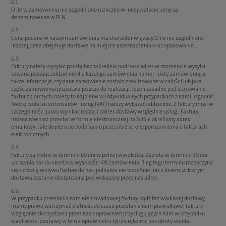
6.1.
O ile w zamówieniu nie uzgodniono rozliczeń w innej walucie, ceny są
denominowane w PLN.
6.2.
Cena podana w naszym zamówieniu ma charakter wiążący. O ile nie uzgodniono
inaczej, cena obejmuje dostawę na miejsce przeznaczenia oraz opakowanie.
6.3.
Faktury należy wysyłać pocztą bezpoŚrednio pod nasz adres w momencie wysyłki
towaru, podając oddzielnie dla każdego zamówienia numer i datę zamówienia, a
także informacje, czy dane zamówienie zostało zrealizowane w całoŚci lub jaka
częŚć zamówienia pozostała jeszcze do realizacji. Jeżeli zasadne jest stosowanie
faktur zbiorczych, należy to najpierw w indywidualnych przypadkach z nami uzgodnić.
Kwotę podatku od towarów i usług (VAT) należy wykazać oddzielnie. Z faktury musi w
szczególnoŚci jasno wynikać rodzaj i zakres dostawy względnie usługi. Faktury,
można również przesłać w formie elektronicznej na ŚciŚle okreŚlony adres
emailowy: , ale dopiero po podpisaniu przez obie strony porozumienia o fakturach
elektronicznych.
6.4.
Faktury są płatne w terminie 60 dni w pełnej wysokoŚci. Zapłata w terminie 30 dni
uprawnia nas do skonta w wysokoŚci 4% zamówienia. Bieg tego terminu rozpoczyna
się z chwilą wpływu faktury do nas, jednakże nie wczeŚniej niż z dniem, w którym
dostawa zostanie dostarczona pod wskazany przez nas adres.
6.5.
W przypadku przesłania nam nieprawidłowej faktury bądź też wadliwej dostawy,
mamy prawo wstrzymać płatność do czasu przesłania nam prawidłowej faktury
względnie skorzystania przez nas z uprawnień przysługujących nam w przypadku
wadliwości dostawy, w tym z uprawnień z tytułu rękojmi, bez utraty skonta.