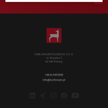
KARL KNAUER POLAND SP. Z O. O.
ul. Wspólna 7
62-045 Pniewy
+48 61 4455400
info@karlknauer.pl
LinkedIn
Xing
Instagram
Facebook
Youtube