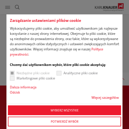
Pokaż nawigację strony
Zapytania
Dziękuję
Zarządzanie ustawieniami plików cookie
Wykorzystujemy pliki cookie, aby umożliwić użytkownikom jak najlepsze
DE
EN
PL
korzystanie z naszej strony internetowej. Obejmuje to pliki cookie, które
Produkty
Szukaj
są niezbędne do prowadzenia strony, oraz takie, które są wykorzystywane
Dziękujemy za zapytanie
do anonimowych celów statystycznych i ustawień zwiększających komfort
Usługi
użytkowników. Więcej informacji znajduje się w naszej
Polityce
prywatności
.
Przetworzymy Twoje zapytanie tak szybko, jak to możliwe i skontaktujemy się z Tobą.
Zrównoważony rozwój
Chcemy dać użytkownikom wybór, które pliki cookie akceptują:
Niezbędne pliki cookie
Analityczne pliki cookie
Kariera
Marketingowe pliki cookie
Dalsza informacja
Firma
Odcisk
Key Account Managerin
Newsletter
Więcej szczegółów
Lara Armbruster
Do pobrania
+49 7835 782-184
WYBIERZ WSZYSTKIE
lara.armbruster@karlknauer.de
Newsletter: chcesz wiedzieć co w trawie piszczy
POTWIERDŹ WYBÓR